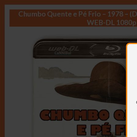
Chumbo Quente e Pé Frio – 1978 – (
WEB-DL 1080p