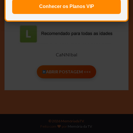
Conhecer os Planos VIP
NOVO …
CaNNIbal
ABRIR POSTAGEM <<<
© 2026 MemóriadaTV.
Feito com
por
Memória da TV
.