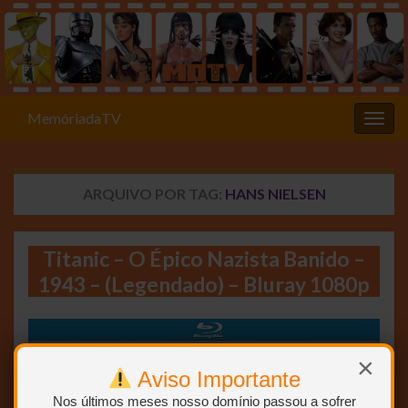
MemóriadaTV
Alter
ARQUIVO POR TAG:
HANS NIELSEN
Titanic – O Épico Nazista Banido –
1943 – (Legendado) – Bluray 1080p
×
Aviso Importante
Nos últimos meses nosso domínio passou a sofrer