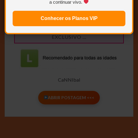
a continuar vivo.
HDTV 1080p – DUAL AUDIO (DUBLAGEM CLÁSSICA
Conhecer os Planos VIP
– TELECINE)
EXCLUSIVO …
CaNNIbal
ABRIR POSTAGEM <<<