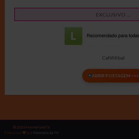
EXCLUSIVO …
CaNNIbal
ABRIR POSTAGEM <<<
© 2026 MemóriadaTV.
Feito com
por
Memória da TV
.