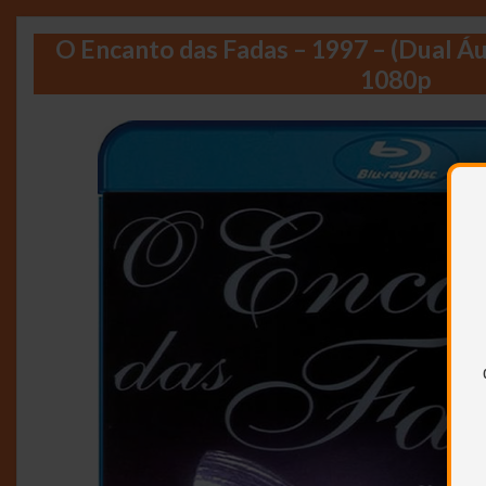
O Encanto das Fadas – 1997 – (Dual Á
1080p