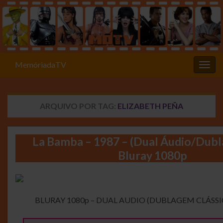
MemóriadaTV
Alter
ARQUIVO POR TAG:
ELIZABETH PEÑA
La Bamba – 1987 – (Dual Áudio/Dubl
Bluray 1080p
BLURAY 1080p – DUAL AUDIO (DUBLAGEM CLÁSSICA