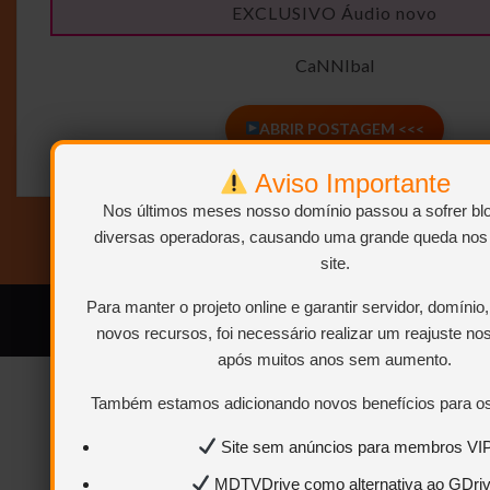
EXCLUSIVO Áudio novo
CaNNIbal
ABRIR POSTAGEM <<<
Aviso Importante
Nos últimos meses nosso domínio passou a sofrer bl
diversas operadoras, causando uma grande queda nos
site.
Para manter o projeto online e garantir servidor, domíni
© 2026 MemóriadaTV.
Feito com
por
Memória da TV
.
novos recursos, foi necessário realizar um reajuste no
após muitos anos sem aumento.
Também estamos adicionando novos benefícios para os
Site sem anúncios para membros VI
MDTVDrive como alternativa ao GDri