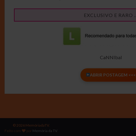
EXCLUSIVO E RARO 
CaNNIbal
ABRIR POSTAGEM <<<
© 2026 MemóriadaTV.
Feito com
por
Memória da TV
.