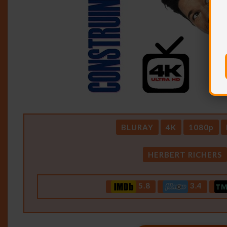
BLURAY
4K
1080p
HERBERT RICHERS
5.8
3.4