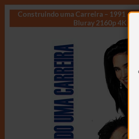
Construindo uma Carreira – 1991 – (
Bluray 2160p 4K + 