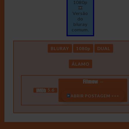
1080p
Versão
do
bluray
comum.
BLURAY
1080p
DUAL
ÁLAMO
…
5.6
ABRIR POSTAGEM <<<