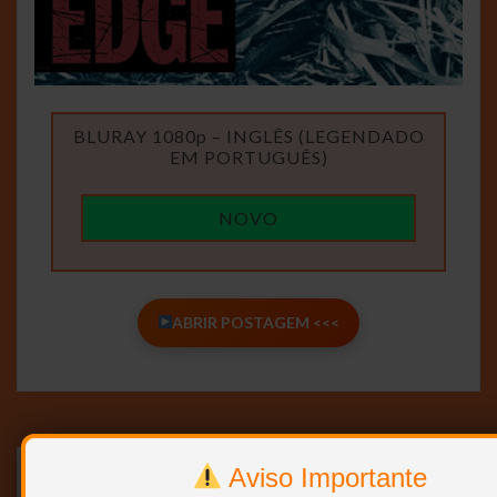
BLURAY 1080p – INGLÊS (LEGENDADO
EM PORTUGUÊS)
NOVO
ABRIR POSTAGEM <<<
Aviso Importante
O Selvagem da Motocicleta – 1983 –