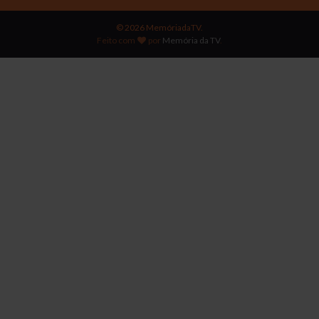
© 2026 MemóriadaTV.
Feito com
por
Memória da TV
.