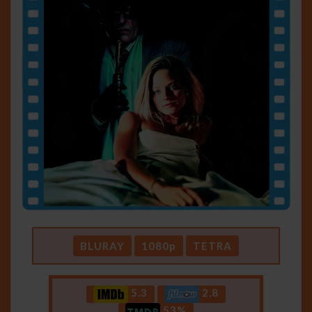
BLURAY
1080p
TETRA
5.3
2.8
53%