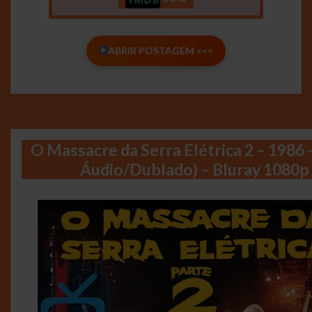
ABRIR POSTAGEM <<<
O Massacre da Serra Elétrica 2 – 1986 
Áudio/Dublado) – Bluray 1080p