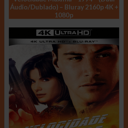
Áudio/Dublado) – Bluray 2160p 4K +
1080p