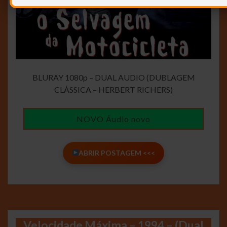
BLURAY 1080p – DUAL AUDIO (DUBLAGEM
CLÁSSICA – HERBERT RICHERS)
NOVO Áudio novo
ABRIR POSTAGEM <<<
Velocidade Máxima – 1994 – (Dual