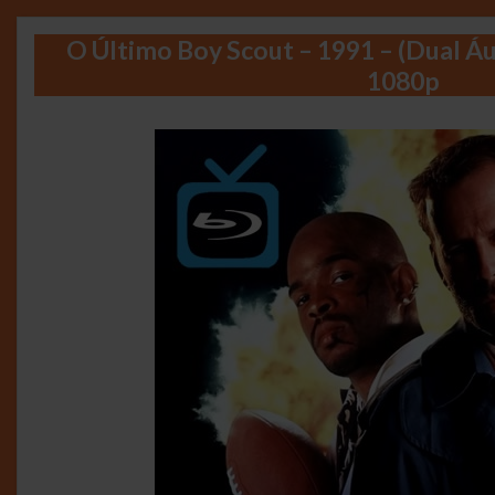
O Último Boy Scout – 1991 – (Dual Á
1080p