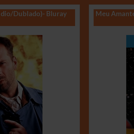
udio/Dublado)- Bluray
Meu Amante 