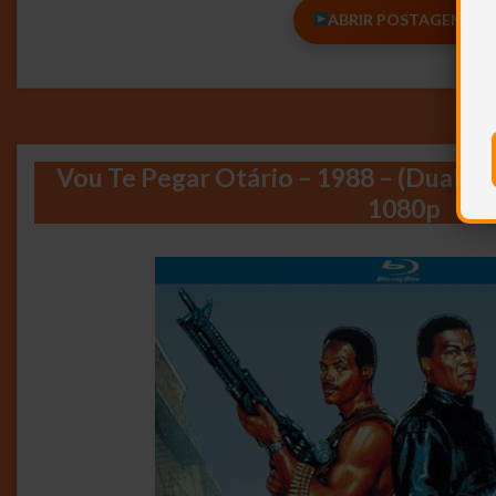
ABRIR POSTAGEM <<<
Vou Te Pegar Otário – 1988 – (Dual Á
1080p