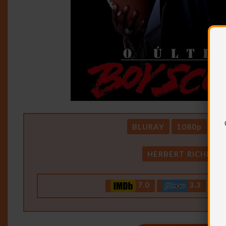
BLURAY
1080p
DU
HERBERT RICHERS
7.0
3.3