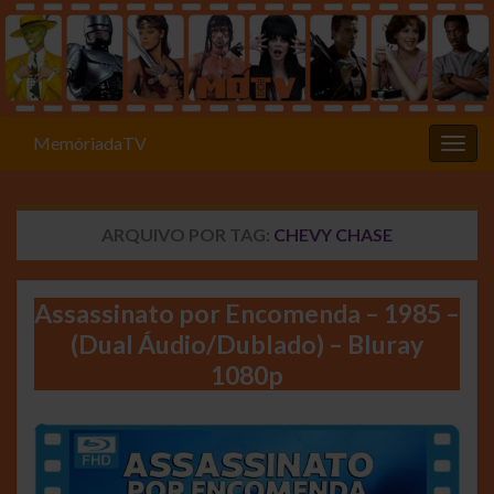
MemóriadaTV
Alter
ARQUIVO POR TAG:
CHEVY CHASE
Assassinato por Encomenda – 1985 –
(Dual Áudio/Dublado) – Bluray
1080p