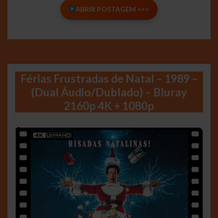
ABRIR POSTAGEM <<<
Férias Frustradas de Natal – 1989 –
(Dual Áudio/Dublado) – Bluray
2160p 4K + 1080p