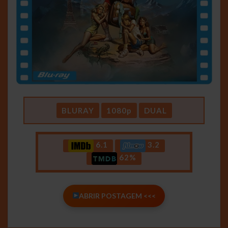
BLURAY
1080p
DUAL
6.1
3.2
62%
ABRIR POSTAGEM <<<