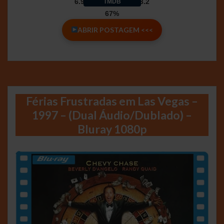
6.9
3.2
TMDB
67%
ABRIR POSTAGEM <<<
Férias Frustradas em Las Vegas –
1997 – (Dual Áudio/Dublado) –
Bluray 1080p