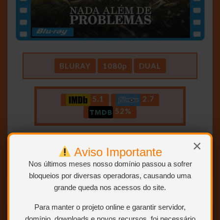
BLURAY
1080p
DUAL
5.1
2.7
52%
×
ABRIR POSTAGEM <<<
Aviso Importante
Nos últimos meses nosso domínio passou a sofrer
bloqueios por diversas operadoras, causando uma
grande queda nos acessos do site.
Para manter o projeto online e garantir servidor,
Parece Que Foi Ontem – 1980 – (Trial
domínio, downloads e novos recursos, foi necessário