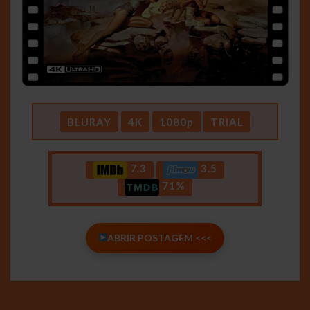
BLURAY
4K
1080p
TRIAL
7.3
3.5
71%
ABRIR POSTAGEM <<<