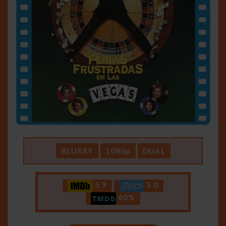
BLURAY
1080p
DUAL
5.9
3.0
60%