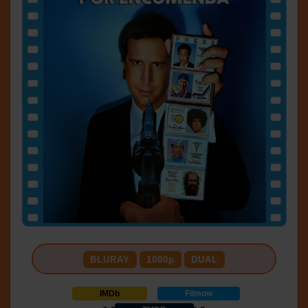
BLURAY
1080p
DUAL
IMDb
Filmow