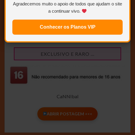
Agradecemos muito o apoio de todos que ajudam o site
a continuar vivo.
Conhecer os Planos VIP
DVDREMUX + DVDRIP – DUAL AUDIO (DUBLAGEM
CLÁSSICA – DUBLAVIDEO)
EXCLUSIVO E RARO …
CaNNIbal
ABRIR POSTAGEM <<<