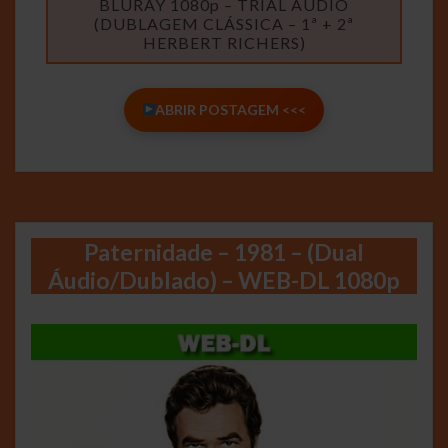
BLURAY 1080p – TRIAL AUDIO
(DUBLAGEM CLÁSSICA – 1ª + 2ª
HERBERT RICHERS)
ABRIR POSTAGEM <<<
Paternidade – 1981 – (Dual
Áudio/Dublado) – WEB-DL 1080p