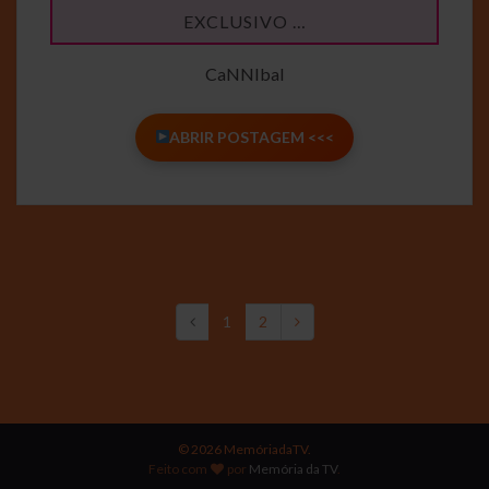
EXCLUSIVO …
CaNNIbal
ABRIR POSTAGEM <<<
1
2
© 2026 MemóriadaTV.
Feito com
por
Memória da TV
.