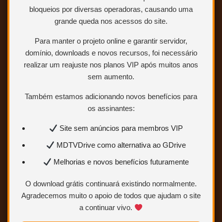
bloqueios por diversas operadoras, causando uma
ABRIR POSTAGEM <<<
grande queda nos acessos do site.
Para manter o projeto online e garantir servidor,
domínio, downloads e novos recursos, foi necessário
realizar um reajuste nos planos VIP após muitos anos
sem aumento.
Tudo o que Você Sempre Quis Saber
Sobre Sexo (Mas Tinha Medo de
Também estamos adicionando novos benefícios para
Perguntar) – 1972 – (Dual
os assinantes:
Áudio/Dublado) – Bluray 1080p
Site sem anúncios para membros VIP
MDTVDrive como alternativa ao GDrive
Melhorias e novos benefícios futuramente
O download grátis continuará existindo normalmente.
Agradecemos muito o apoio de todos que ajudam o site
a continuar vivo.