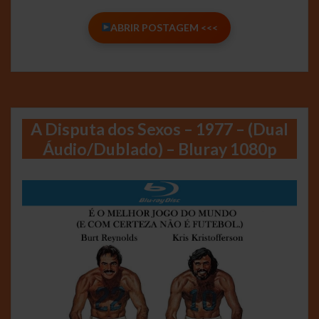
ABRIR POSTAGEM <<<
A Disputa dos Sexos – 1977 – (Dual
Áudio/Dublado) – Bluray 1080p