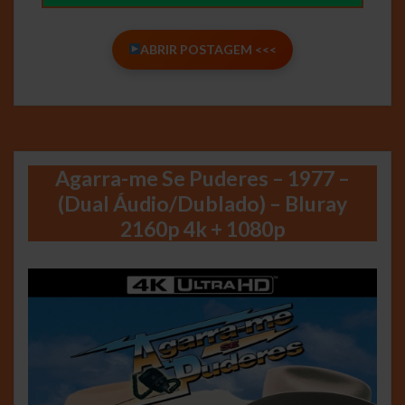
ABRIR POSTAGEM <<<
Agarra-me Se Puderes – 1977 –
(Dual Áudio/Dublado) – Bluray
2160p 4k + 1080p