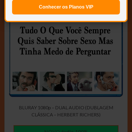
Conhecer os Planos VIP
BLURAY 1080p – DUAL AUDIO (DUBLAGEM
CLÁSSICA – HERBERT RICHERS)
NOVO áudio 100%