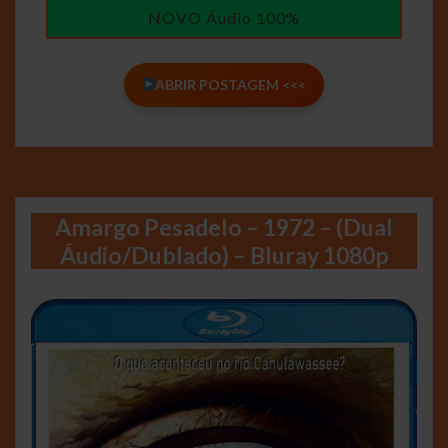
NOVO Áudio 100%
ABRIR POSTAGEM <<<
Amargo Pesadelo – 1972 – (Dual
Áudio/Dublado) – Bluray 1080p