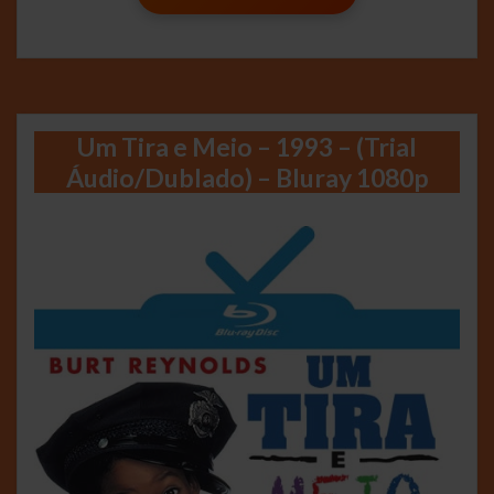
Um Tira e Meio – 1993 – (Trial
Áudio/Dublado) – Bluray 1080p