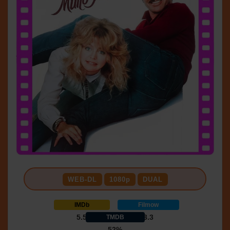
WEB-DL
1080p
DUAL
IMDb
Filmow
5.5
3.3
TMDB
52%