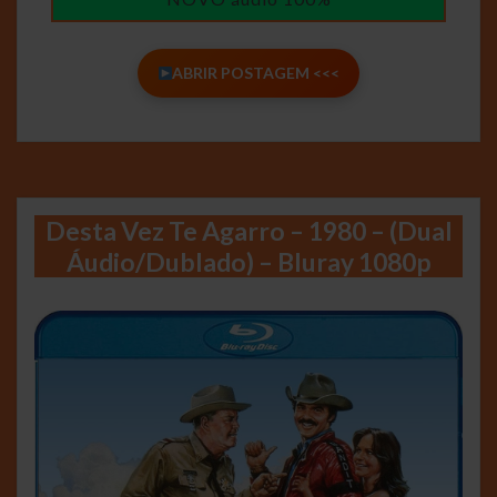
ABRIR POSTAGEM <<<
Desta Vez Te Agarro – 1980 – (Dual
Áudio/Dublado) – Bluray 1080p