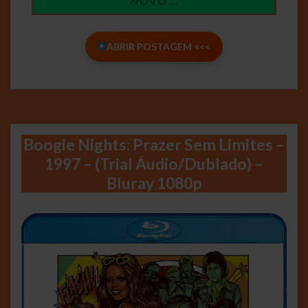
NOVO …
ABRIR POSTAGEM <<<
Boogie Nights: Prazer Sem Limites –
1997 – (Trial Áudio/Dublado) –
Bluray 1080p