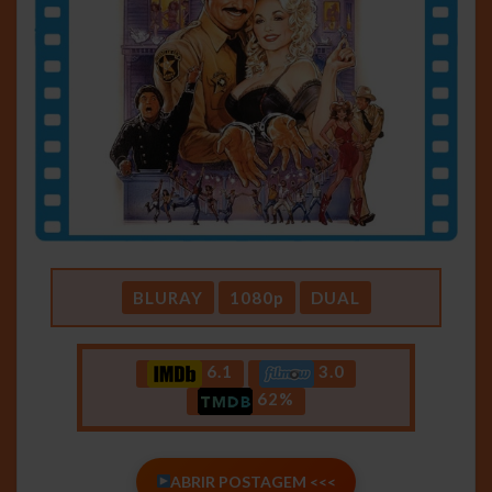
BLURAY
1080p
DUAL
6.1
3.0
62%
ABRIR POSTAGEM <<<