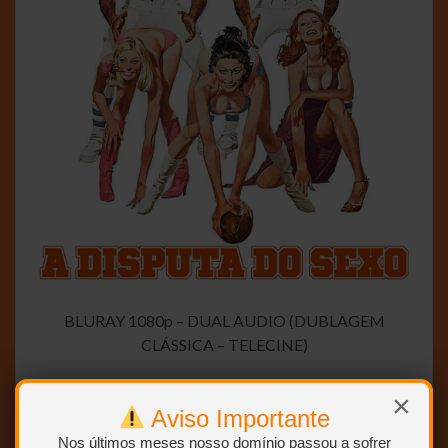
BLURAY 1080p – DUAL AUDIO (DUBLAGEM
CLÁSSICA – TELECINE)
×
RARISSIMO E EXCLUSIVO …
Aviso Importante
Nos últimos meses nosso domínio passou a sofrer