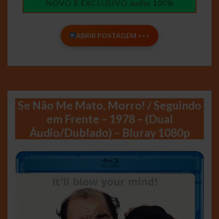
NOVO E EXCLUSIVO áudio 100%
ABRIR POSTAGEM <<<
Se Não Me Mato, Morro! / Seguindo
em Frente – 1978 – (Dual
Áudio/Dublado) – Bluray 1080p