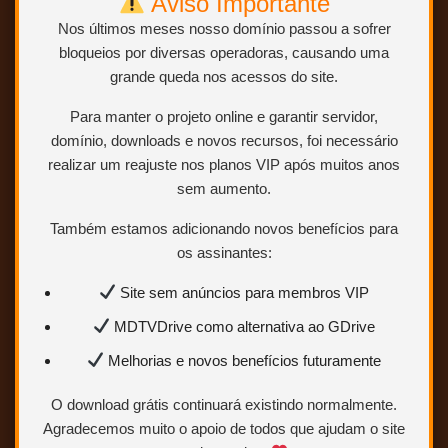
Aviso Importante
BLURAY 1080p – DUAL AUDIO (DUBLAGEM
Nos últimos meses nosso domínio passou a sofrer
CLÁSSICA – HERBERT RICHERS)
bloqueios por diversas operadoras, causando uma
grande queda nos acessos do site.
NOVO E EXCLUSIVO Video e Áudio novo
Para manter o projeto online e garantir servidor,
domínio, downloads e novos recursos, foi necessário
ABRIR POSTAGEM <<<
realizar um reajuste nos planos VIP após muitos anos
sem aumento.
Também estamos adicionando novos benefícios para
os assinantes:
Site sem anúncios para membros VIP
Punhos de Aço – Um Lutador de Rua
– 1980 – (Dual Áudio/Dublado) –
MDTVDrive como alternativa ao GDrive
Bluray 1080p
Melhorias e novos benefícios futuramente
O download grátis continuará existindo normalmente.
Agradecemos muito o apoio de todos que ajudam o site