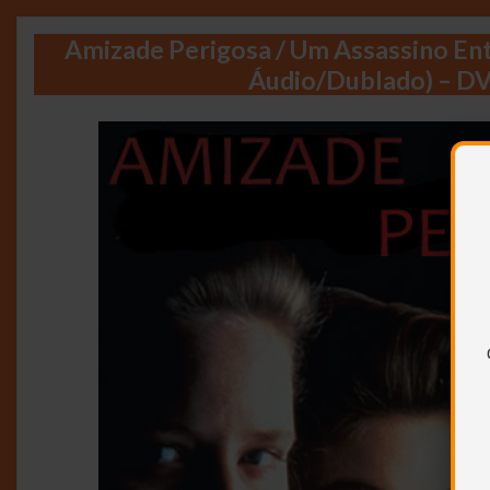
Amizade Perigosa / Um Assassino Ent
Áudio/Dublado) – D