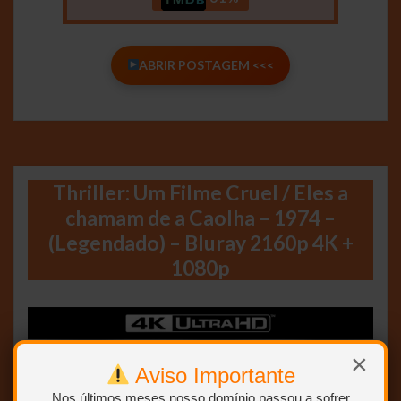
ABRIR POSTAGEM <<<
Thriller: Um Filme Cruel / Eles a
chamam de a Caolha – 1974 –
(Legendado) – Bluray 2160p 4K +
1080p
×
Aviso Importante
Nos últimos meses nosso domínio passou a sofrer