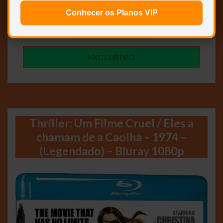
Conhecer os Planos VIP
ABRIR POSTAGEM <<<
EXCLUSIVO
Thriller: Um Filme Cruel / Eles a
chamam de a Caolha – 1974 –
(Legendado) – Bluray 1080p