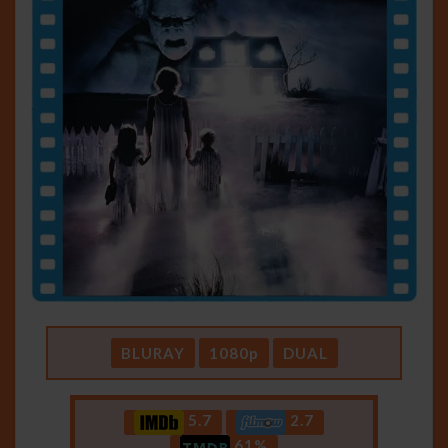
BLURAY
1080p
DUAL
5.7
2.7
61%