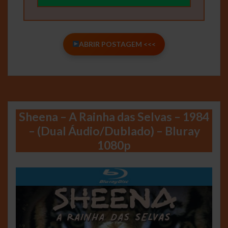
ABRIR POSTAGEM <<<
Sheena – A Rainha das Selvas – 1984
– (Dual Áudio/Dublado) – Bluray
1080p