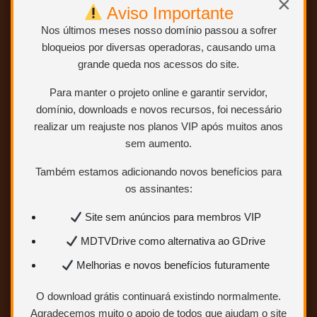
×
Aviso Importante
EXCLUSIVO Áudio completo e com
Nos últimos meses nosso domínio passou a sofrer
qualidade
bloqueios por diversas operadoras, causando uma
grande queda nos acessos do site.
Para manter o projeto online e garantir servidor,
ABRIR POSTAGEM <<<
domínio, downloads e novos recursos, foi necessário
realizar um reajuste nos planos VIP após muitos anos
sem aumento.
Também estamos adicionando novos benefícios para
os assinantes:
O Flautista Mágico de Hamelin –
Site sem anúncios para membros VIP
1957 – (Dual Áudio/Dublado) – WEB-
DL 1080p
MDTVDrive como alternativa ao GDrive
Melhorias e novos benefícios futuramente
O download grátis continuará existindo normalmente.
Agradecemos muito o apoio de todos que ajudam o site