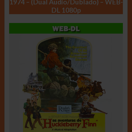
1974 – (Dual Áudio/Dublado) – WEB-
DL 1080p