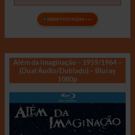
ABRIR POSTAGEM <<<
Além da Imaginação – 1959/1964 –
(Dual Áudio/Dublado) – Bluray
1080p