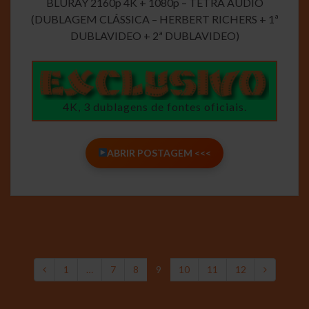
BLURAY 2160p 4K + 1080p – TETRA AUDIO
(DUBLAGEM CLÁSSICA – HERBERT RICHERS + 1ª
DUBLAVIDEO + 2ª DUBLAVIDEO)
4K, 3 dublagens de fontes oficiais.
ABRIR POSTAGEM <<<
1
…
7
8
9
10
11
12