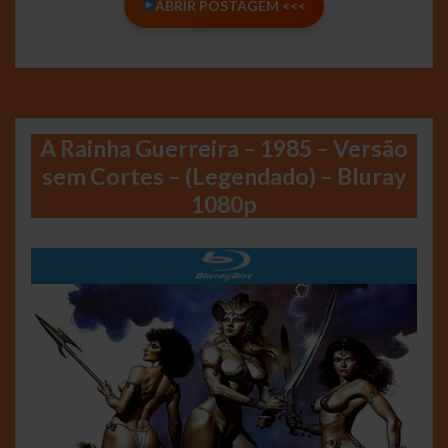
ABRIR POSTAGEM <<<
A Rainha Guerreira – 1985 – Versão
sem Cortes – (Legendado) – Bluray
1080p