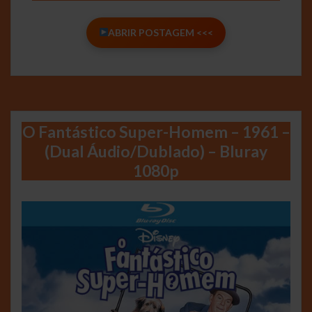
ABRIR POSTAGEM <<<
O Fantástico Super-Homem – 1961 –
(Dual Áudio/Dublado) – Bluray
1080p